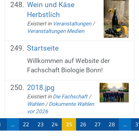
Wein und Käse
Herbstlich
Existiert in
Veranstaltungen
/
Veranstaltungen Medien
Startseite
Willkommen auf Website der
Fachschaft Biologie Bonn!
2018.jpg
Existiert in
Die Fachschaft
/
Wahlen
/
Dokumente Wahlen
vor 2026
1
...
22
23
24
25
26
27
28
...
3
(aktu