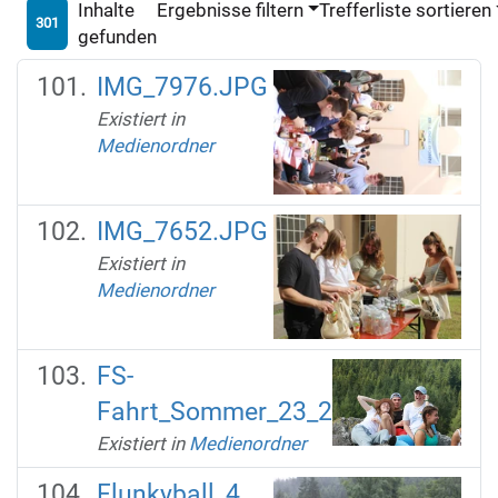
Inhalte
Ergebnisse filtern
Trefferliste sortieren
301
gefunden
IMG_7976.JPG
Existiert in
Medienordner
IMG_7652.JPG
Existiert in
Medienordner
FS-
Fahrt_Sommer_23_2
Existiert in
Medienordner
Flunkyball_4