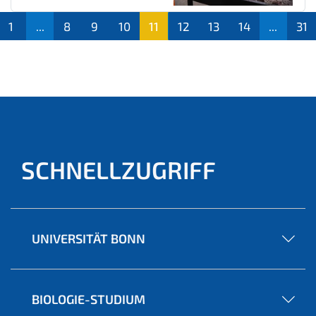
1
...
8
9
10
11
12
13
14
...
31
(aktu
ell)
SCHNELLZUGRIFF
UNIVERSITÄT BONN
BIOLOGIE-STUDIUM